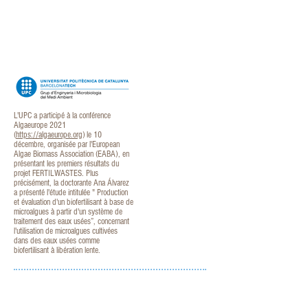
L'UPC a participé à la conférence
Algaeurope 2021
(
https://algaeurope.org
) le 10
décembre, organisée par l'European
Algae Biomass Association (EABA), en
présentant les premiers résultats du
projet FERTILWASTES. Plus
précisément, la doctorante Ana Álvarez
a présenté l'étude intitulée " Production
et évaluation d'un biofertilisant à base de
microalgues à partir d'un système de
traitement des eaux usées”, concernant
l'utilisation de microalgues cultivées
dans des eaux usées comme
biofertilisant à libération lente.