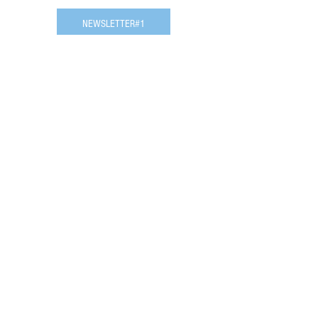
NEWSLETTER#1
février 2022
NEWSLETTER#2
avril
2022
NEWSLETTER#3
janvier
2023
Communiqué de presse